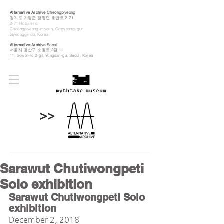
Alternative Archive
Cheongpyeong
경기도 가평군 청평면 호반로 2-71
2-71 Hoban-ro,
Cheongpyeong-myeon, Gapyeong-gun
Gyeonggi-do, Korea
Alternative Archive
Seoul
​서울시 용산구 소월로 2길 11
11, Sowol-ro 2-gil, Yongsan-gu, Seoul, Korea
>>
Sarawut Chutiwongpeti
Solo exhibition
Sarawut Chutiwongpeti Solo 
exhibition
December 2, 2018