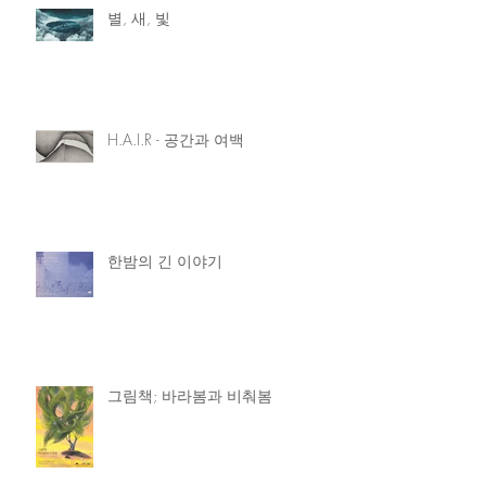
별, 새, 빛
H.A.I.R - 공간과 여백
한밤의 긴 이야기
그림책; 바라봄과 비춰봄