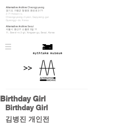
Alternative Archive
Cheongpyeong
경기도 가평군 청평면 호반로 2-71
2-71 Hoban-ro,
Cheongpyeong-myeon, Gapyeong-gun
Gyeonggi-do, Korea
Alternative Archive
Seoul
​서울시 용산구 소월로 2길 11
11, Sowol-ro 2-gil, Yongsan-gu, Seoul, Korea
>>
Birthday Girl
Birthday Girl
김병진 개인전