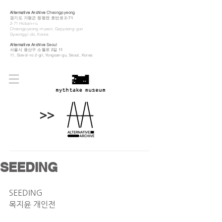
Alternative Archive
Cheongpyeong
경기도 가평군 청평면 호반로 2-71
2-71 Hoban-ro,
Cheongpyeong-myeon, Gapyeong-gun
Gyeonggi-do, Korea
Alternative Archive
Seoul
​서울시 용산구 소월로 2길 11
11, Sowol-ro 2-gil, Yongsan-gu, Seoul, Korea
>>
SEEDING
SEEDING
목지윤 개인전