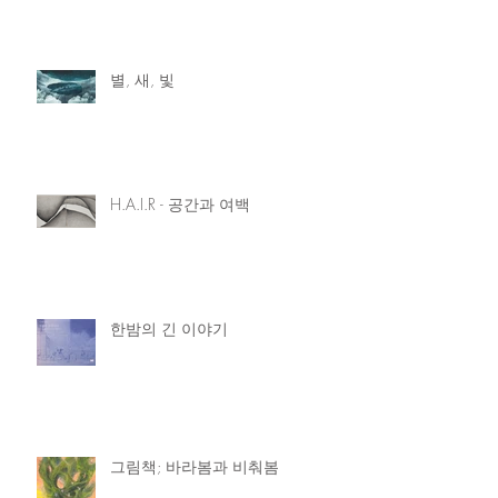
별, 새, 빛
H.A.I.R - 공간과 여백
한밤의 긴 이야기
그림책; 바라봄과 비춰봄