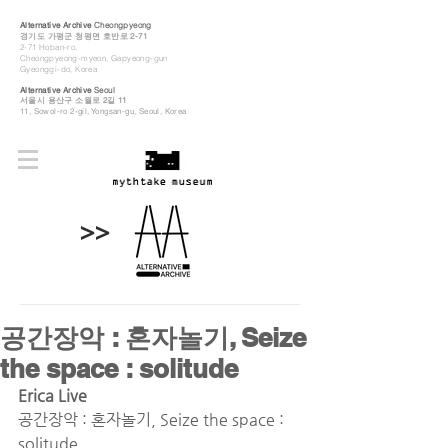
Alternative Archive
Cheongpyeong
경기도 가평군 청평면 호반로 2-71
2-71 Hoban-ro,
Cheongpyeong-myeon, Gapyeong-gun
Gyeonggi-do, Korea
Alternative Archive
Seoul
​서울시 용산구 소월로 2길 11
11, Sowol-ro 2-gil, Yongsan-gu, Seoul, Korea
>>
공간장악 : 혼자놀기, Seize
the space : solitude
Erica Live
공간장악 : 혼자놀기, Seize the space : 
solitude